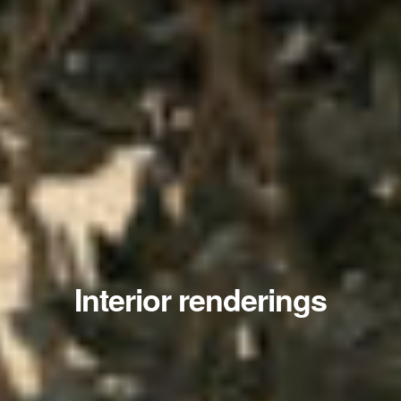
Interior renderings